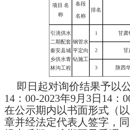
各段
项目
名
排名
称
名称
引洮供水
1
甘肃
二期配套
钢管水
2
甘
秦安县城
平定向
乡供水青
钻施工
3
陕西
林沟工程
即日起对询价结果予以
14：00-2023年9月3日
在公示期内以书面形式（以
章并经法定代表人签字，同